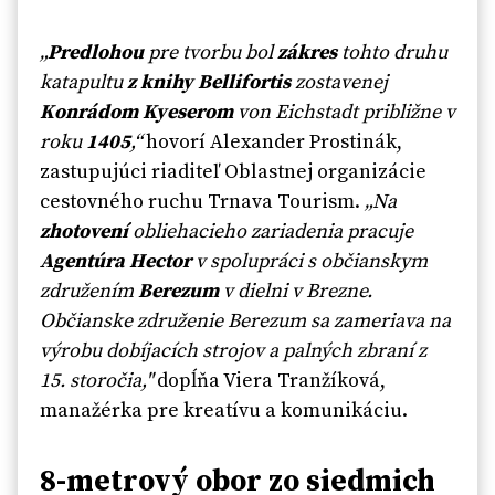
„
Predlohou
pre tvorbu bol
zákres
tohto druhu
katapultu
z knihy Bellifortis
zostavenej
Konrádom Kyeserom
von Eichstadt približne v
roku
1405
,“
hovorí Alexander Prostinák,
zastupujúci riaditeľ Oblastnej organizácie
cestovného ruchu Trnava Tourism.
„Na
zhotovení
obliehacieho zariadenia pracuje
Agentúra Hector
v spolupráci s občianskym
združením
Berezum
v dielni v Brezne.
Občianske združenie Berezum sa zameriava na
výrobu dobíjacích strojov a palných zbraní z
15. storočia,"
dopĺňa Viera Tranžíková,
manažérka pre kreatívu a komunikáciu.
8-metrový obor zo siedmich