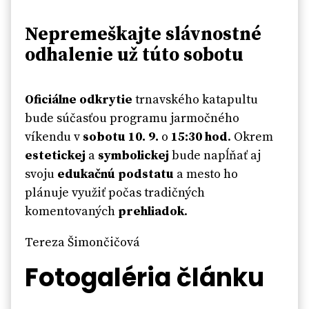
Nepremeškajte slávnostné
odhalenie už túto sobotu
Oficiálne odkrytie
trnavského katapultu
bude súčasťou programu jarmočného
víkendu v
sobotu 10. 9.
o
15:30 hod
. Okrem
estetickej
a
symbolickej
bude napĺňať aj
svoju
edukačnú podstatu
a mesto ho
plánuje využiť počas tradičných
komentovaných
prehliadok
.
Tereza Šimončičová
Fotogaléria článku