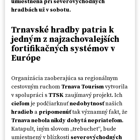
umiestnená pri severovýchodných
hradbách už v sobotu.
Trnavské hradby patria k
jedným z najzachovalejších
fortifikačných systémov v
Európe
Organizácia zaoberajúca sa regionálnym
cestovným ruchom
Trnava Tourism
vytvorila
v spolupráci s
TTSK
zaujímavý projekt. Ich
cieľom
je podčiarknuť
nedobytnosť
našich
hradieb
a
pripomenúť
tak významný fakt, že
Trnava nebola nikdy dobytá nepriateľom
.
Katapult, iným slovom „trebuchet“, bude
umiestnený v blízkosti
severovýchodných