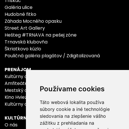
Triskáč
Galéria ulice
Hudobné fitko
Záhada Mocného opasku
Street Art Gallery
Hešteg #TRNAVA na pešej zóne
Trnavská klubovňa
Škriatkovo kúzlo
Pouličná galéria plagátov / Zdigitalizovaná
PRENÁJOM
Kultúrny dom Kopánka
Amfiteáter Kamenný mlyn
Používame cookies
Mestský amfiteáter
Kino Hviezda
Táto webová lokalita používa
Kultúrny dom Modranka
súbory cookie a iné technológie
sledovania na zlepšenie vášho
KULTÚRNE STREDISKO
zážitku z prehliadania na
O nás